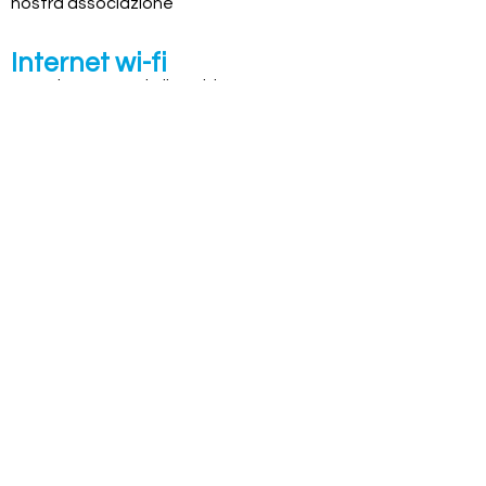
nostra associazione
Internet wi-fi
Gratuito per tutti gli ospiti
Impianti Sportivi
A disposizione gratuitamente
per attività programmate
impianti sportivi: campi da BASKET,
BEACH VOLLEY, TENNIS E CALCIO
©2024 di puppets summer experience.
0422 1500635 - 3479300664